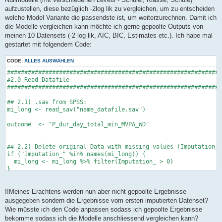
aufzustellen, diese bezüglich -2log lik zu vergleichen, um zu entscheiden
welche Model Variante die passendste ist, um weiterzurechnen. Damit ich
die Modelle vergleichen kann möchte ich gerne gepoolte Outputs von
meinen 10 Datensets (-2 log lik, AIC, BIC, Estimates etc.). Ich habe mal
gestartet mit folgendem Code:
CODE:
ALLES AUSWÄHLEN
##############################################################
#2.0 Read Datafile

##############################################################
## 2.1) .sav from SPSS:

mi_long <- read_sav("name_datafile.sav")

outcome  <- "P_dur_day_total_min_MVPA_WD"

## 2.2) Delete original Data with missing values (Imputation_=
if ("Imputation_" %in% names(mi_long)) {

  mi_long <- mi_long %>% filter(Imputation_ > 0)

}

## 2.3) Activate Mahalanobis-Filter - Multiple Ausreisser werd
mi_long <- mi_long %>%

!!Meines Erachtens werden nun aber nicht gepoolte Ergebnisse
  filter(!is.na(filter_1)) %>%

ausgegeben sondern die Ergebnisse vom ersten imputierten Datenset?
  filter(filter_1 == 1)  

Wie müsste ich den Code anpassen sodass ich gepoolte Ergebnisse
bekomme sodass ich die Modelle anschliessend vergleichen kann?
## 2.4) Control: Cases per Imputation after Filter Mahalo
