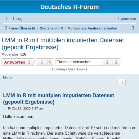
Deutsches R-Forum
FAQ
Anmelden
S
Foren-Übersicht
Statistik mit R
Multivariate Analysemethoden
u
LMM in R mit multiplen imputierten Datenset
c
(gepoolt Ergebnisse)
h
Moderator:
EDi
e
Suche
Erweiterte
Antworten
1 Beitrag • Seite
1
von
1
Marion
LMM in R mit multiplen imputierten Datenset
(gepoolt Ergebnisse)
B
Fr Okt 31, 2025 7:37 am
e
i
Hallo zusammen,
t
r
a
Ich habe ein multiples imputiertes Datenset (mit 10 sets) und möchte nun
g
eine LMM in R rechnen. Der erste Schritt wäre die verschiedenen
Nullmodelle (mit verschiedenen Levels - Schüler, Klasse, Schule)