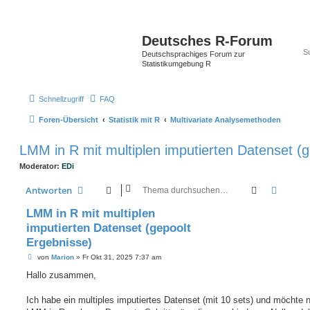
Deutsches R-Forum
Deutschsprachiges Forum zur
Statistikumgebung R
Schnellzugriff
FAQ
Foren-Übersicht
Statistik mit R
Multivariate Analysemethoden
LMM in R mit multiplen imputierten Datenset (
Moderator:
EDi
Suche
Erweit
Antworten
LMM in R mit multiplen
imputierten Datenset (gepoolt
Ergebnisse)
B
von
Marion
»
Fr Okt 31, 2025 7:37 am
e
i
Hallo zusammen,
t
r
a
Ich habe ein multiples imputiertes Datenset (mit 10 sets) und möchte 
g