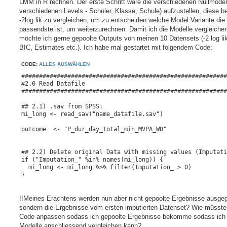
LMM in R rechnen. Der erste Schritt wäre die verschiedenen Nullmodel
verschiedenen Levels - Schüler, Klasse, Schule) aufzustellen, diese b
-2log lik zu vergleichen, um zu entscheiden welche Model Variante die
passendste ist, um weiterzurechnen. Damit ich die Modelle vergleiche
möchte ich gerne gepoolte Outputs von meinen 10 Datensets (-2 log lik
BIC, Estimates etc.). Ich habe mal gestartet mit folgendem Code:
CODE:
ALLES AUSWÄHLEN
##########################################################
#2.0 Read Datafile

##########################################################
## 2.1) .sav from SPSS:

mi_long <- read_sav("name_datafile.sav")

outcome  <- "P_dur_day_total_min_MVPA_WD"

## 2.2) Delete original Data with missing values (Imputati
if ("Imputation_" %in% names(mi_long)) {

  mi_long <- mi_long %>% filter(Imputation_ > 0)

}

## 2.3) Activate Mahalanobis-Filter - Multiple Ausreisser 
mi_long <- mi_long %>%

!!Meines Erachtens werden nun aber nicht gepoolte Ergebnisse ausge
  filter(!is.na(filter_1)) %>%

sondern die Ergebnisse vom ersten imputierten Datenset? Wie müsste
  filter(filter_1 == 1)  

Code anpassen sodass ich gepoolte Ergebnisse bekomme sodass ich 
Modelle anschliessend vergleichen kann?