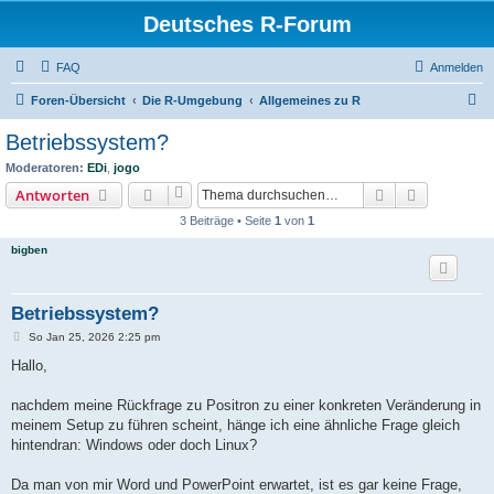
Deutsches R-Forum
FAQ
Anmelden
S
Foren-Übersicht
Die R-Umgebung
Allgemeines zu R
u
Betriebssystem?
c
Moderatoren:
EDi
,
jogo
h
Suche
Erweiterte
Antworten
e
3 Beiträge • Seite
1
von
1
bigben
Betriebssystem?
B
So Jan 25, 2026 2:25 pm
e
i
Hallo,
t
r
a
nachdem meine Rückfrage zu Positron zu einer konkreten Veränderung in
g
meinem Setup zu führen scheint, hänge ich eine ähnliche Frage gleich
hintendran: Windows oder doch Linux?
Da man von mir Word und PowerPoint erwartet, ist es gar keine Frage,