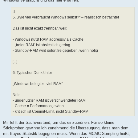
Windows verbraucht und das hier erfahren:
5. „Wie viel verbraucht Windows selbst?“ – realistisch betrachtet
Das ist nicht exakt trennbar, weil:
- Windows nutzt RAM aggressiv als Cache
- „freier RAM“ ist absichtlich gering
- Standby-RAM wird sofort freigegeben, wenn nötig
[...]
6. Typischer Denkfehler
„Windows belegt zu viel RAM“
Nein:
- ungenutzter RAM ist verschwendeter RAM
- Cache = Performancegewinn
- kritisch ist Commit-Limit, nicht Standby-RAM
Mir fehlt der Sachverstand, um das einzuordnen. Für so kleine
Stickproben gewinne ich zunehmend die Überzeugung, dass man dem
mit Bayes-Statistik begegnen muss. Wenn das MCMC-Sampling heißt,