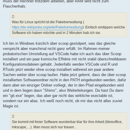
muss der Rechner trotzdem arbeiten, aber RAM wird nicht zum
Flaschenhals.
Was für Linux spricht ist die Paketverwaltung (
https://de.wikipedia.org/wiki/Paketverwaltung
): Einfach eintippen welche
Software ich haben möchte und in 2 Minuten hab ich sie.
Ich bin in Windows kürzlich über scoop gestolpert, was das gleiche
verspricht aber manchmal nicht ganz erfüllt. Im Rahmen meiner
probatorischen Umstellung auf VSCode habe ich auch das über Scoop
installiert und ein paar komische Effekte mit nicht stabil überschreibbaren
Konfigurationsdateien gehabt. Jedenfalls werden VSCode und R und
RTools jetzt wieder ohne scoop installiert während ein paar andere
Sachen weiter über scoop laufen. Habe jetzt gelernt, dass die über scoop
installierten Softwareordner nicht in den PATH eingebunden werden, dafür
dann aber ein einziger Ordner vorliegt, der in den Pfad eingebunden wird
und in dem liegen dasn "Shims", also Weiterleitungen. Da hast Du dann
ein "git.exe" liegen, das aber gar nicht das wirkliche exectable ist,
sondern nur ein alias. Ich weiß noch nicht, ob mir das nicht alles zuviel
Magie ist.
Sie kommt mit freier Software wunderbar klar für ihre Arbeit (libreoffice,
inkscape, ...). Man muss sich nur trauen..