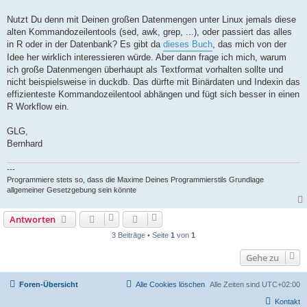
Nutzt Du denn mit Deinen großen Datenmengen unter Linux jemals diese
alten Kommandozeilentools (sed, awk, grep, ...), oder passiert das alles
in R oder in der Datenbank? Es gibt da
dieses Buch
, das mich von der
Idee her wirklich interessieren würde. Aber dann frage ich mich, warum
ich große Datenmengen überhaupt als Textformat vorhalten sollte und
nicht beispielsweise in duckdb. Das dürfte mit Binärdaten und Indexin das
effizienteste Kommandozeilentool abhängen und fügt sich besser in einen
R Workflow ein.
GLG,
Bernhard
---
Programmiere stets so, dass die Maxime Deines Programmierstils Grundlage
allgemeiner Gesetzgebung sein könnte
Antworten
3 Beiträge • Seite
1
von
1
Gehe zu
Foren-Übersicht
Alle Cookies löschen
Alle Zeiten sind
UTC+02:00
Kontakt