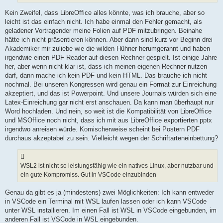
Kein Zweifel, dass LibreOffice alles könnte, was ich brauche, aber so
leicht ist das einfach nicht. Ich habe einmal den Fehler gemacht, als
geladener Vortragender meine Folien auf PDF mitzubringen. Beinahe
hätte ich nicht präsentieren können. Aber dann sind kurz vor Beginn drei
Akademiker mir zuliebe wie die wilden Hühner herumgerannt und haben
irgendwie einen PDF-Reader auf diesen Rechner gespielt. Ist einige Jahre
her, aber wenn nicht klar ist, dass ich meinen eigenen Rechner nutzen
darf, dann mache ich kein PDF und kein HTML. Das brauche ich nicht
nochmal. Bei unseren Kongressen wird genau ein Format zur Einreichung
akzeptiert, und das ist Powerpoint. Und unsere Journals würden sich eine
Latex-Einreichung gar nicht erst anschauen. Da kann man überhaupt nur
Word hochladen. Und nein, so weit ist die Kompatibilität von LibreOffice
und MSOffice noch nicht, dass ich mit aus LibreOffice exportierten pptx
irgendwo anreisen würde. Komischerweise scheint bei Postern PDF
durchaus akzeptabel zu sein. Vielleicht wegen der Schriftarteneinbettung?
WSL2 ist nicht so leistungsfähig wie ein natives Linux, aber nutzbar und
ein gute Kompromiss. Gut in VSCode einzubinden
Genau da gibt es ja (mindestens) zwei Möglichkeiten: Ich kann entweder
in VSCode ein Terminal mit WSL laufen lassen oder ich kann VSCode
unter WSL installieren. Im einen Fall ist WSL in VSCode eingebunden, im
anderen Fall ist VSCode in WSL eingebunden.