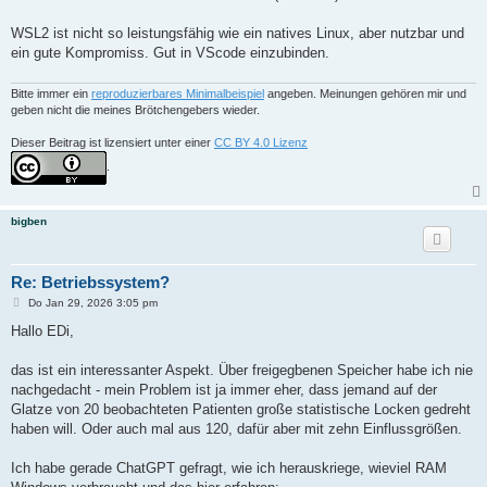
WSL2 ist nicht so leistungsfähig wie ein natives Linux, aber nutzbar und
ein gute Kompromiss. Gut in VScode einzubinden.
Bitte immer ein
reproduzierbares Minimalbeispiel
angeben. Meinungen gehören mir und
geben nicht die meines Brötchengebers wieder.
Dieser Beitrag ist lizensiert unter einer
CC BY 4.0 Lizenz
.
bigben
Re: Betriebssystem?
B
Do Jan 29, 2026 3:05 pm
e
i
Hallo EDi,
t
r
a
das ist ein interessanter Aspekt. Über freigegbenen Speicher habe ich nie
g
nachgedacht - mein Problem ist ja immer eher, dass jemand auf der
Glatze von 20 beobachteten Patienten große statistische Locken gedreht
haben will. Oder auch mal aus 120, dafür aber mit zehn Einflussgrößen.
Ich habe gerade ChatGPT gefragt, wie ich herauskriege, wieviel RAM