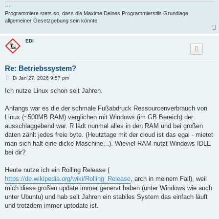
---
Programmiere stets so, dass die Maxime Deines Programmierstils Grundlage
allgemeiner Gesetzgebung sein könnte
EDi
Re: Betriebssystem?
B
Di Jan 27, 2026 9:57 pm
e
i
Ich nutze Linux schon seit Jahren.
t
r
a
Anfangs war es die der schmale Fußabdruck Ressourcenverbrauch von
g
Linux (~500MB RAM) verglichen mit Windows (im GB Bereich) der
ausschlaggebend war. R lädt nunmal alles in den RAM und bei großen
daten zählt jedes freie byte. (Heutztage mit der cloud ist das egal - mietet
man sich halt eine dicke Maschine...). Wieviel RAM nutzt Windows IDLE
bei dir?
Heute nutze ich ein Rolling Release (
https://de.wikipedia.org/wiki/Rolling_Release
, arch in meinem Fall), weil
mich diese großen update immer genervt haben (unter Windows wie auch
unter Ubuntu) und hab seit Jahren ein stabiles System das einfach läuft
und trotzdem immer uptodate ist.