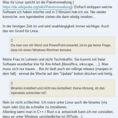
Was für Linux spricht ist die Paketverwaltung (
https://de.wikipedia.org/wiki/Paketverwaltung
): Einfach eintippen welche
Software ich haben möchte und in 2 Minuten hab ich sie. Nie wieder
komsiche .exe irgendwoher ziehen die dann eledig veralten...
In der heutigen Zeit ist und wird unabhängigkeit immer wichtiger. Auch
das ein Grund für Linux.
Da man von mir Word und PowerPoint erwartet, ist es gar keine Frage,
dass ich einen Windows-Rechner benutze.
Meine Frau ist Lehrerin und nicht Technikaffin. Sie kommt mit freier
Software wunderbar klar für ihre Arbeit (libreoffice, inkscape, ...). Man
muss sich nur trauen... Bei ihr läuft auch ein rollinge release (manjaro in
dem fall) - einmal die Woche auf den "Update" button drücken und fertig.
Binaries installiert und nicht neu kompiliert. Keine Ahnung, ob das
irgendwie schlechter ist?
Nein ist nicht schlechter. Ich nutze unter Linux auch die binaries (via
rspm oder r2u) da schneller zu installieren.
Allerding wenn man in C++ / Rust o.ä. entwickelt kann ich mir vorstellen,
dass es unter Windows umständlicher ist (RTools...).