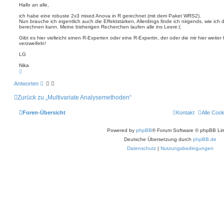
h
i
e
Hallo an alle,
e
r
t
e
ich habe eine robuste 2x3 mixed Anova in R gerechnet (mit dem Paket WRS2).
r
n
Nun brauche ich eigentlich auch die Effektstärken. Allerdings finde ich nirgends, wie ich
a
berechnen kann. Meine bisherigen Recherchen laufen alle ins Leere:(
g
Gibt es hier vielleicht einen R-Experten oder eine R-Expertin, der oder die mir hier weiter
verzweifeln!
LG
Nika
N
a
c
Antworten
h
o
Zurück zu „Multivariate Analysemethoden“
b
e
n
Foren-Übersicht
Kontakt
Alle Coo
Powered by
phpBB
® Forum Software © phpBB Lim
Deutsche Übersetzung durch
phpBB.de
Datenschutz
|
Nutzungsbedingungen