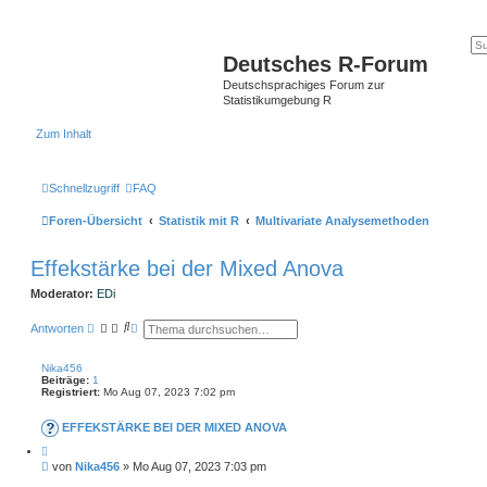
Deutsches R-Forum
Deutschsprachiges Forum zur
Statistikumgebung R
Zum Inhalt
Schnellzugriff
FAQ
Foren-Übersicht
Statistik mit R
Multivariate Analysemethoden
Effekstärke bei der Mixed Anova
Moderator:
EDi
S
E
Antworten
u
r
c
w
h
e
Nika456
e
i
Beiträge:
1
t
Registriert:
Mo Aug 07, 2023 7:02 pm
e
r
EFFEKSTÄRKE BEI DER MIXED ANOVA
t
e
Z
S
i
B
von
Nika456
»
Mo Aug 07, 2023 7:03 pm
u
t
e
c
i