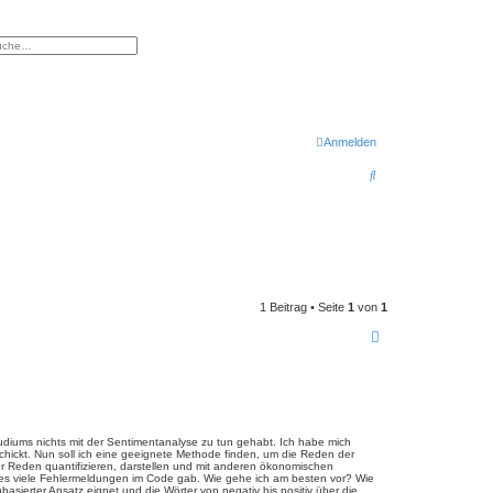
eiterte Suche
Anmelden
S
u
c
h
e
1 Beitrag • Seite
1
von
1
diums nichts mit der Sentimentanalyse zu tun gehabt. Ich habe mich
chickt. Nun soll ich eine geeignete Methode finden, um die Reden der
r Reden quantifizieren, darstellen und mit anderen ökonomischen
da es viele Fehlermeldungen im Code gab. Wie gehe ich am besten vor? Wie
asierter Ansatz eignet und die Wörter von negativ bis positiv über die