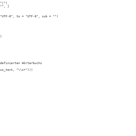
"|")

"", ]

"UTF-8", to = "UTF-8", sub = "")

)

definierten Wörterbuchs

us_text, "\\s+")))
