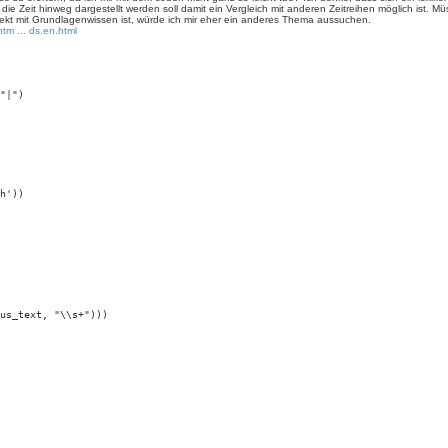
die Zeit hinweg dargestellt werden soll damit ein Vergleich mit anderen Zeitreihen möglich ist. Müss
ekt mit Grundlagenwissen ist, würde ich mir eher ein anderes Thema aussuchen.
tm ... ds.en.html
"|")

h'))

us_text, "\\s+")))
