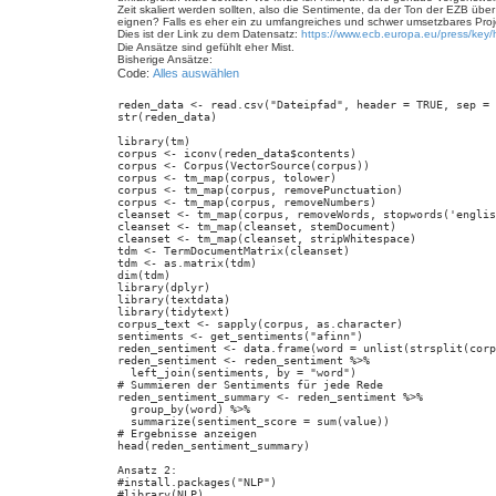
g
Zeit skaliert werden sollten, also die Sentimente, da der Ton der EZB über 
eignen? Falls es eher ein zu umfangreiches und schwer umsetzbares Proj
Dies ist der Link zu dem Datensatz:
https://www.ecb.europa.eu/press/key/h
Die Ansätze sind gefühlt eher Mist.
Bisherige Ansätze:
Code:
Alles auswählen
reden_data <- read.csv("Dateipfad", header = TRUE, sep = 
str(reden_data)

library(tm)

corpus <- iconv(reden_data$contents)

corpus <- Corpus(VectorSource(corpus))

corpus <- tm_map(corpus, tolower)

corpus <- tm_map(corpus, removePunctuation)

corpus <- tm_map(corpus, removeNumbers)

cleanset <- tm_map(corpus, removeWords, stopwords('englis
cleanset <- tm_map(cleanset, stemDocument)

cleanset <- tm_map(cleanset, stripWhitespace)

tdm <- TermDocumentMatrix(cleanset)

tdm <- as.matrix(tdm)

dim(tdm)

library(dplyr)

library(textdata)

library(tidytext)

corpus_text <- sapply(corpus, as.character)

sentiments <- get_sentiments("afinn")

reden_sentiment <- data.frame(word = unlist(strsplit(corp
reden_sentiment <- reden_sentiment %>%

  left_join(sentiments, by = "word")

# Summieren der Sentiments für jede Rede

reden_sentiment_summary <- reden_sentiment %>%

  group_by(word) %>%

  summarize(sentiment_score = sum(value))

# Ergebnisse anzeigen

head(reden_sentiment_summary)

Ansatz 2:

#install.packages("NLP")

#library(NLP)
