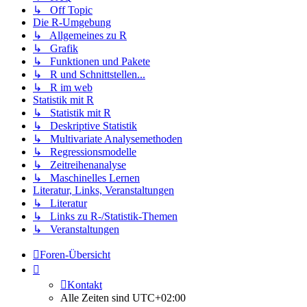
↳ Off Topic
Die R-Umgebung
↳ Allgemeines zu R
↳ Grafik
↳ Funktionen und Pakete
↳ R und Schnittstellen...
↳ R im web
Statistik mit R
↳ Statistik mit R
↳ Deskriptive Statistik
↳ Multivariate Analysemethoden
↳ Regressionsmodelle
↳ Zeitreihenanalyse
↳ Maschinelles Lernen
Literatur, Links, Veranstaltungen
↳ Literatur
↳ Links zu R-/Statistik-Themen
↳ Veranstaltungen
Foren-Übersicht
Kontakt
Alle Zeiten sind
UTC+02:00