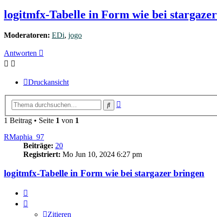
logitmfx-Tabelle in Form wie bei stargaze
Moderatoren:
EDi
,
jogo
Antworten
Druckansicht
Erweiterte
Suche
Suche
1 Beitrag • Seite
1
von
1
RMaphia_97
Beiträge:
20
Registriert:
Mo Jun 10, 2024 6:27 pm
logitmfx-Tabelle in Form wie bei stargazer bringen
Zitieren
Zitieren