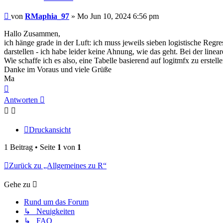
Beitrag
von
RMaphia_97
»
Mo Jun 10, 2024 6:56 pm
Hallo Zusammen,
ich hänge grade in der Luft: ich muss jeweils sieben logistische Regr
darstellen - ich habe leider keine Ahnung, wie das geht. Bei der linear
Wie schaffe ich es also, eine Tabelle basierend auf logitmfx zu erstell
Danke im Voraus und viele Grüße
Ma
Nach
oben
Antworten
Druckansicht
1 Beitrag • Seite
1
von
1
Zurück zu „Allgemeines zu R“
Gehe zu
Rund um das Forum
↳ Neuigkeiten
↳ FAQ