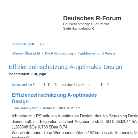
Deutsches R-Forum
Deutschsprachiges Forum zur
Statistikumgebung R
Schnellzugriff
FAQ
Foren-Übersicht
Die R-Umgebung
Funktionen und Pakete
Effizienzeinschätzung A-optimales Design
Moderatoren:
EDi
,
jogo
Suche
Erweiterte Suc
Antworten
Effizienzeinschätzung A-optimales
Design
B
von
Tommy7571
»
Mi Jun 12, 2024 10:27 am
e
i
Ich habe imit RStudio ein A-optimales Design, das als Screening Desi
t
dienen soll, mit folgenden Effizient-Angaben erstellt. $D 0,8632544 $A
r
a
1,208548 $Ge 0,768 $Dea 0,74
g
Wie würde mane diese Werte einschätzen? Wäre das als Screening-D