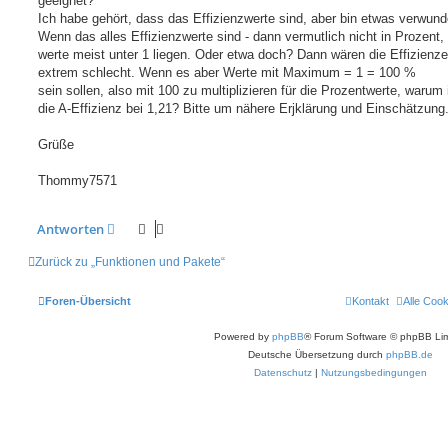
geeignet?
Ich habe gehört, dass das Effizienzwerte sind, aber bin etwas verwund
Wenn das alles Effizienzwerte sind - dann vermutlich nicht in Prozent,
werte meist unter 1 liegen. Oder etwa doch? Dann wären die Effizienz
extrem schlecht. Wenn es aber Werte mit Maximum = 1 = 100 %
sein sollen, also mit 100 zu multiplizieren für die Prozentwerte, warum 
die A-Effizienz bei 1,21? Bitte um nähere Erjklärung und Einschätzung
Grüße
Thommy7571
Antworten
Zurück zu „Funktionen und Pakete“
Foren-Übersicht
Kontakt
Alle Coo
Powered by
phpBB
® Forum Software © phpBB Lim
Deutsche Übersetzung durch
phpBB.de
Datenschutz
|
Nutzungsbedingungen