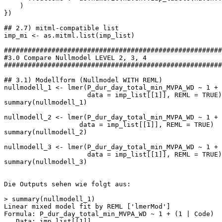
    )

})

## 2.7) mitml-compatible list

imp_mi <- as.mitml.list(imp_list)

#######################################################
#3.0 Compare Nullmodel LEVEL 2, 3, 4

#######################################################
## 3.1) Modellform (Nullmodel WITH REML)

nullmodell_1 <- lmer(P_dur_day_total_min_MVPA_WD ~ 1 + 
                     data = imp_list[[1]], REML = TRUE)

summary(nullmodell_1)

nullmodell_2 <- lmer(P_dur_day_total_min_MVPA_WD ~ 1 + 
                   data = imp_list[[1]], REML = TRUE)

summary(nullmodell_2)

nullmodell_3 <- lmer(P_dur_day_total_min_MVPA_WD ~ 1 + 
                     data = imp_list[[1]], REML = TRUE)

summary(nullmodell_3)

Die Outputs sehen wie folgt aus:

> summary(nullmodell_1)

Linear mixed model fit by REML ['lmerMod']

Formula: P_dur_day_total_min_MVPA_WD ~ 1 + (1 | Code)

   Data: imp_list[[1]]
