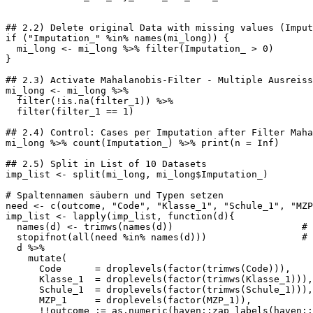
## 2.2) Delete original Data with missing values (Imput
if ("Imputation_" %in% names(mi_long)) {

  mi_long <- mi_long %>% filter(Imputation_ > 0)

}

## 2.3) Activate Mahalanobis-Filter - Multiple Ausreiss
mi_long <- mi_long %>%

  filter(!is.na(filter_1)) %>%

  filter(filter_1 == 1)  

## 2.4) Control: Cases per Imputation after Filter Maha
mi_long %>% count(Imputation_) %>% print(n = Inf)

## 2.5) Split in List of 10 Datasets

imp_list <- split(mi_long, mi_long$Imputation_)

# Spaltennamen säubern und Typen setzen 

need <- c(outcome, "Code", "Klasse_1", "Schule_1", "MZP
imp_list <- lapply(imp_list, function(d){

  names(d) <- trimws(names(d))                       # 
  stopifnot(all(need %in% names(d)))                 # 
  d %>%

    mutate(

      Code      = droplevels(factor(trimws(Code))),

      Klasse_1  = droplevels(factor(trimws(Klasse_1))),

      Schule_1  = droplevels(factor(trimws(Schule_1))),

      MZP_1     = droplevels(factor(MZP_1)),

      !!outcome := as.numeric(haven::zap_labels(haven::