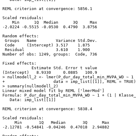
REML criterion at convergence: 5856.1

Scaled residuals: 

    Min      1Q  Median      3Q     Max 

-2.0224 -0.5515 -0.0530  0.4790  3.8756 

Random effects:

 Groups   Name        Variance Std.Dev.

 Code     (Intercept) 3.517    1.875   

 Residual             3.610    1.900   

Number of obs: 1249, groups:  Code, 736

Fixed effects:

            Estimate Std. Error t value

(Intercept)   8.9330     0.0885   100.9

> nullmodell_2 <- lmer(P_dur_day_total_min_MVPA_WD ~ 1 
+                    data = imp_list[[1]], REML = TRUE)

> summary(nullmodell_2)

Linear mixed model fit by REML ['lmerMod']

Formula: P_dur_day_total_min_MVPA_WD ~ 1 + (1 | Klasse_
   Data: imp_list[[1]]

REML criterion at convergence: 5838.4

Scaled residuals: 

     Min       1Q   Median       3Q      Max 

-2.12781 -0.54841 -0.04246  0.47018  2.94882 
