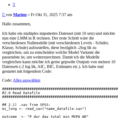
Zitieren
Beitrag
von
Marion
»
Fr Okt 31, 2025 7:37 am
Hallo zusammen,
Ich habe ein multiples imputiertes Datenset (mit 10 sets) und möchte
nun eine LMM in R rechnen. Der erste Schritt wäre die
verschiedenen Nullmodelle (mit verschiedenen Levels - Schüler,
Klasse, Schule) aufzustellen, diese bezüglich -2log lik zu
vergleichen, um zu entscheiden welche Model Variante die
passendste ist, um weiterzurechnen. Damit ich die Modelle
vergleichen kann möchte ich gerne gepoolte Outputs von meinen 10
Datensets (-2 log lik, AIC, BIC, Estimates etc.). Ich habe mal
gestartet mit folgendem Code:
Code:
Alles auswählen
#######################################################
#2.0 Read Datafile

#######################################################
## 2.1) .sav from SPSS:

mi_long <- read_sav("name_datafile.sav")

outcome  <- "P_dur_day_total_min_MVPA_WD"
