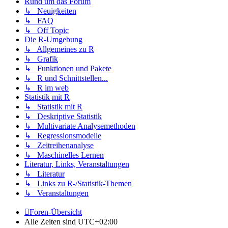
Rund um das Forum
↳ Neuigkeiten
↳ FAQ
↳ Off Topic
Die R-Umgebung
↳ Allgemeines zu R
↳ Grafik
↳ Funktionen und Pakete
↳ R und Schnittstellen...
↳ R im web
Statistik mit R
↳ Statistik mit R
↳ Deskriptive Statistik
↳ Multivariate Analysemethoden
↳ Regressionsmodelle
↳ Zeitreihenanalyse
↳ Maschinelles Lernen
Literatur, Links, Veranstaltungen
↳ Literatur
↳ Links zu R-/Statistik-Themen
↳ Veranstaltungen
Foren-Übersicht
Alle Zeiten sind
UTC+02:00