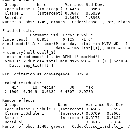
Random effects:

 Groups        Name        Variance Std.Dev.

 Code:Klasse_1 (Intercept) 3.4458   1.8563  

 Klasse_1      (Intercept) 0.3647   0.6039  

 Residual                  3.3648   1.8343  

Number of obs: 1249, groups:  Code:Klasse_1, 786; Klass
Fixed effects:

            Estimate Std. Error t value

(Intercept)    8.958      0.125   71.64

> nullmodell_3 <- lmer(P_dur_day_total_min_MVPA_WD ~ 1 
+                      data = imp_list[[1]], REML = TRU
> summary(nullmodell_3)

Linear mixed model fit by REML ['lmerMod']

Formula: P_dur_day_total_min_MVPA_WD ~ 1 + (1 | Schule_
   Data: imp_list[[1]]

REML criterion at convergence: 5829.9

Scaled residuals: 

    Min      1Q  Median      3Q     Max 

-2.1006 -0.5449 -0.0332  0.4707  2.9786 

Random effects:

 Groups                 Name        Variance Std.Dev.

 Code:Klasse_1:Schule_1 (Intercept) 3.4565   1.8592  

 Klasse_1:Schule_1      (Intercept) 0.0709   0.2663  

 Schule_1               (Intercept) 0.3171   0.5631  

 Residual                           3.3615   1.8334  

Number of obs: 1249, groups:  Code:Klasse_1:Schule_1, 7